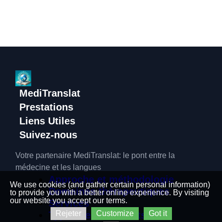
MediTranslat
Prestations
Liens Utiles
Suivez-nous
Votre partenaire MediTranslat: le pont entre la
médecine et les langues
Approche et méthodologie
We use cookies (and gather certain personal information)
Domaines thérapeutiques
to provide you with a better online experience. By visiting
our website you accept our terms.
Services
Rejeter
Customize
Got it
Types de documents