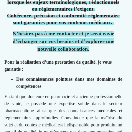
lorsque les enjeux terminologiques, rédactionnels
ou réglementaires l’exigent.
Cohérence, précision et conformité réglementaire
sont garanties pour vos contenus médicaux.
N’hésitez pas à me contacter et je serai ravie
d’échanger sur vos besoins et d’explorer une
nouvelle collaboration.
Pour la réalisation d’une prestation de qualité, je vous
garantis :
Des connaissances pointues dans mes domaines de
compétences
En tant que docteure en pharmacie et ancienne professionnelle
de santé, je possède une expertise solide dans le secteur
pharmaceutique ainsi que des connaissances médicales et
réglementaires approfondies. Convaincue que la maîtrise du
sujet et du contexte médical est indispensable pour produire un
travail de qualité, je ne m’engage pas dans une prestation qui